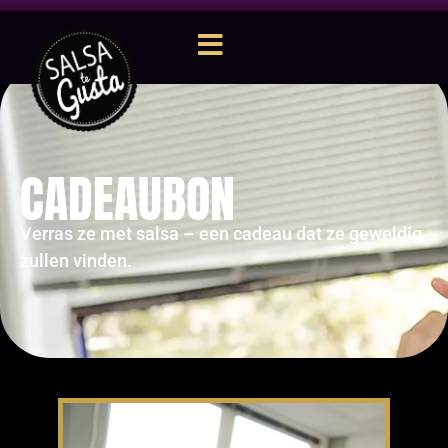
CADEAUBON
Verras ze met salsa – een cadeau dat ze geweldig
zullen vinden.