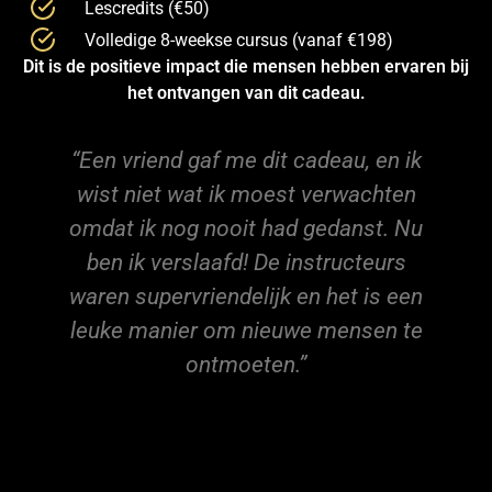
Lescredits (€50)
Volledige 8-weekse cursus (vanaf €198)
Dit is de positieve impact die mensen hebben ervaren bij
het ontvangen van dit cadeau.
en vriend gaf me dit cadeau, en ik
“Dit was
ist niet wat ik moest verwachten
is mijn 
dat ik nog nooit had gedanst. Nu
heb zove
en ik verslaafd! De instructeurs
ren supervriendelijk en het is een
uke manier om nieuwe mensen te
ontmoeten.”