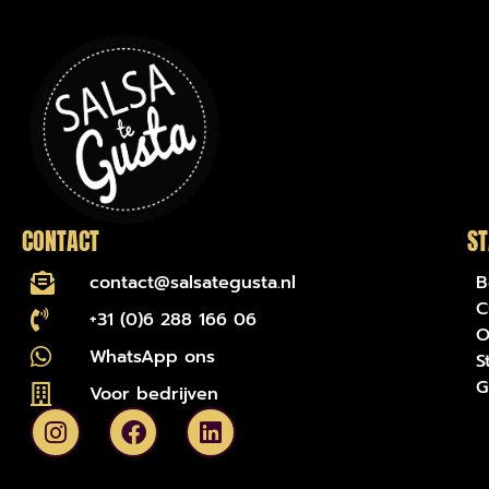
CONTACT
ST
contact@salsategusta.nl
B
C
+31 (0)6 288 166 06
O
WhatsApp ons
S
G
Voor bedrijven