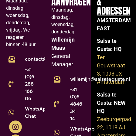
AANVRAGEN
&
Maandag,
ADRESSEN
dinsdag,
Maandag,
woensdag,
dinsdag,
AMSTERDAM
donderdag,
woensdag,
EAST
vrijdag. We
donderdag.
reageren
Willemijn
Salsa te
binnen 48 uur
Maas
Gusta: HQ
General
Ter
contact@salsategusta.nl
Manager
Gouwstraat
+31
3, 1093 JX
(0)6
willemijn@salsategusta.nl
Amsterdam
288
+31
166
Salsa te
(0)6
06
Gusta: NEW
4846
WhatsApp
HQ
34
Chat
14
Zeeburgerpad
22, 1018 AJ
WhatsApp
Amsterdam