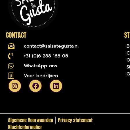
CONTACT
ST
contact@salsategusta.nl
B
C
+31 (0)6 288 166 06
O
WhatsApp ons
S
G
Voor bedrijven
Algemene Voorwaarden
Privacy statement
Klachtenformulier