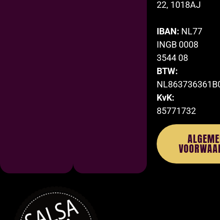
22, 1018AJ
IBAN:
NL77
INGB 0008
3544 08
BTW:
NL863736361B
KvK:
85771732
ALGEME
VOORWAA