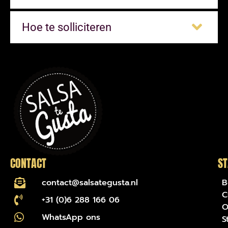
Hoe te solliciteren
CONTACT
ST
contact@salsategusta.nl
B
C
+31 (0)6 288 166 06
O
WhatsApp ons
S