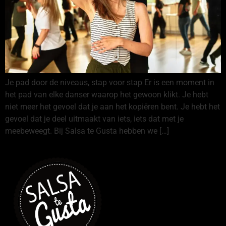
Je pad door de niveaus, stap voor stap Er is een moment in
het pad van elke danser waarop het gewoon klikt. Je hebt
niet meer het gevoel dat je aan het kopiëren bent. Je hebt het
gevoel dat je deel uitmaakt van iets, iets dat met je
meebeweegt. Bij Salsa te Gusta hebben we […]