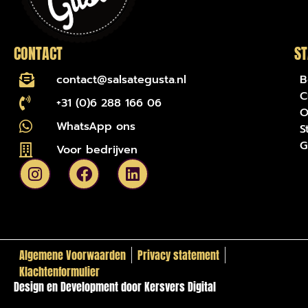
CONTACT
ST
contact@salsategusta.nl
B
C
+31 (0)6 288 166 06
O
WhatsApp ons
S
G
Voor bedrijven
Algemene Voorwaarden
Privacy statement
Klachtenformulier
Design en Development door Kersvers Digital