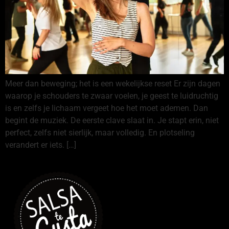
Meer dan beweging; het is een wekelijkse reset Er zijn dagen
waarop je schouders te zwaar voelen, je geest te luidruchtig
is en zelfs je lichaam vergeet hoe het moet ademen. Dan
begint de muziek. De eerste clave slaat in. Je stapt erin, niet
perfect, zelfs niet sierlijk, maar volledig. En plotseling
verandert er iets. […]